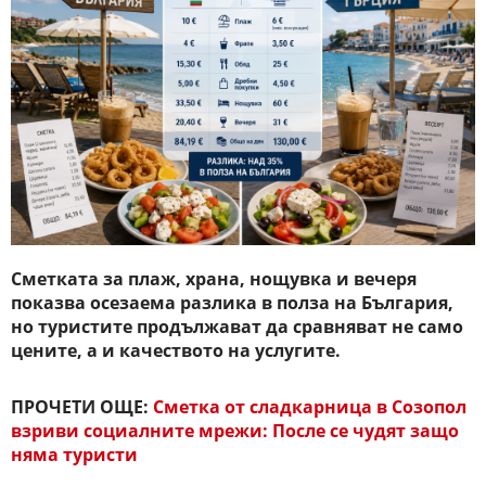
Сметката за плаж, храна, нощувка и вечеря
показва осезаема разлика в полза на България,
но туристите продължават да сравняват не само
цените, а и качеството на услугите.
ПРОЧЕТИ ОЩЕ:
Сметка от сладкарница в Созопол
взриви социалните мрежи: После се чудят защо
няма туристи