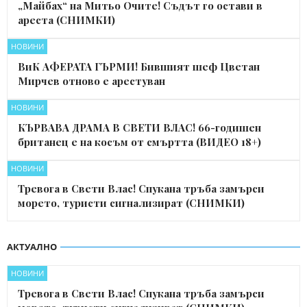
„Майбах“ на Митьо Очите! Съдът го остави в
ареста (СНИМКИ)
НОВИНИ
ВиК АФЕРАТА ГЪРМИ! Бившият шеф Цветан
Мирчев отново е арестуван
НОВИНИ
КЪРВАВА ДРАМА В СВЕТИ ВЛАС! 66-годишен
британец е на косъм от смъртта (ВИДЕО 18+)
НОВИНИ
Тревога в Свети Влас! Спукана тръба замърси
морето, туристи сигнализират (СНИМКИ)
АКТУАЛНО
НОВИНИ
Тревога в Свети Влас! Спукана тръба замърси