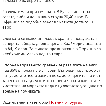
излиза по 60 евро на човек.
Разлика има и при вечерята. В Бургас меню със
салата, риба и чаша вино струва 20,40 евро. В
Офринио за подобна вечеря сметката достига 31
евро.
След като се включат плажът, храната, нощувката и
вечерята, общата дневна цена в Крайморие възлиза
на 84,19 евро. За същото преживяване в Офринио са
необходими малко над 130 евро.
Според направеното сравнение разликата е малко
над 35% в полза на България. Въпреки това изборът
на туристите често зависи не само от цените, но и от
качеството на услугите, отношението към клиентите,
чистотата на морската вода и цялостното усещане по
време на почивката.
Още новини в категория
Новини от Бургас