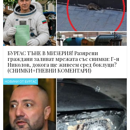
БУРГАС ТЪНЕ В МИЗЕРИЯ! Разярени
граждани заливат мрежата със снимки: Г-н
Николов, докога ще живеем сред боклуци?
(СНИМКИ+ГНЕВНИ КОМЕНТАРИ)
НОВИНИ ОТ БУРГАС