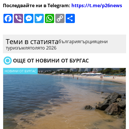
Последвайте ни в Telegram:
https://t.me/p26news
Facebook
Viber
Messenger
Twitter
WhatsApp
Copy
Сподели
Link
Теми в статията
българия
гърция
цени
туризъм
лято
лято 2026
ОЩЕ ОТ НОВИНИ ОТ БУРГАС
НОВИНИ ОТ БУРГАС