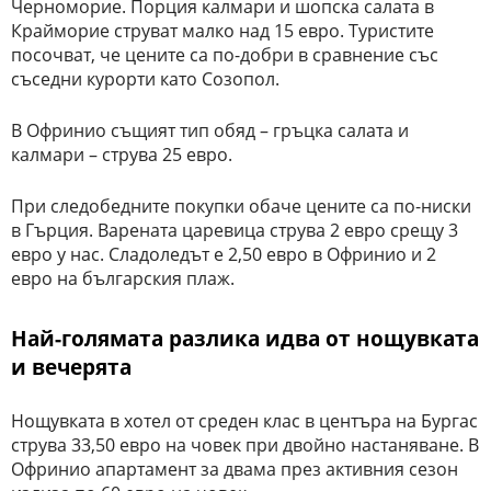
Черноморие. Порция калмари и шопска салата в
Крайморие струват малко над 15 евро. Туристите
посочват, че цените са по-добри в сравнение със
съседни курорти като Созопол.
В Офринио същият тип обяд – гръцка салата и
калмари – струва 25 евро.
При следобедните покупки обаче цените са по-ниски
в Гърция. Варената царевица струва 2 евро срещу 3
евро у нас. Сладоледът е 2,50 евро в Офринио и 2
евро на българския плаж.
Най-голямата разлика идва от нощувката
и вечерята
Нощувката в хотел от среден клас в центъра на Бургас
струва 33,50 евро на човек при двойно настаняване. В
Офринио апартамент за двама през активния сезон