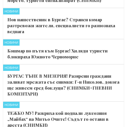
морето, туристи сигнализират (СНИМКИ)
НОВИНИ
Нов нашественик в Бургас? Странен комар
разтревожи жители, специалисти го разпознаха
веднага
НОВИНИ
Кошмар по пътя към Бургас! Хиляди туристи
блокираха Южното Черноморие
НОВИНИ
БУРГАС ТЪНЕ В МИЗЕРИЯ! Разярени граждани
заливат мрежата със снимки: Г-н Николов, докога
ще живеем сред боклуци? (СНИМКИ+ГНЕВНИ
КОМЕНТАРИ)
НОВИНИ
ТЕЖКО МУ! Разкриха кой подпали луксозния
„Майбах“ на Митьо Очите! Съдът го остави в
ареста (СНИМКИ)