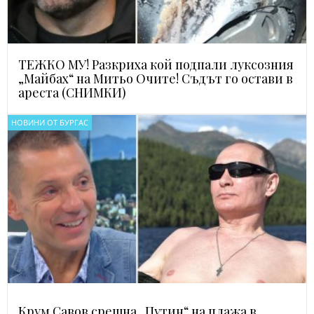
ТЕЖКО МУ! Разкриха кой подпали луксозния
„Майбах“ на Митьо Очите! Съдът го остави в
ареста (СНИМКИ)
НОВИНИ ОТ БУРГАС
Крум Савов срещна „Путин“ на плажа в