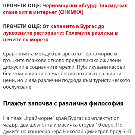
ПРОЧЕТИ ОЩЕ:
Черноморски абсурд: Таксиджия
стана хит в интернет (СНИМКА)
ПРОЧЕТИ ОЩЕ:
От капаните в Бургас до
луксозните ресторанти: Големите разлики в
цените по морето
Сравненията между българското Черноморие и
гръцките плажове отново предизвикаха оживени
дискусии в социалните мрежи. Публикувани касови
бележки и лични впечатления показват различни
цени, но и два различни подхода към туристическото
обслужване.
Плажът започва с различна философия
На плаж „Крайморие“ край Бургас комплектът от
чадър, два шезлонга и масичка струва 10 евро. По
думите на концесионера Николай Димитров пред БНТ