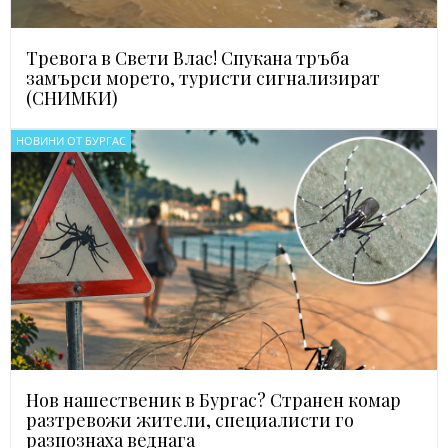
Тревога в Свети Влас! Спукана тръба
замърси морето, туристи сигнализират
(СНИМКИ)
НОВИНИ ОТ БУРГАС
Нов нашественик в Бургас? Странен комар
разтревожи жители, специалисти го
разпознаха веднага