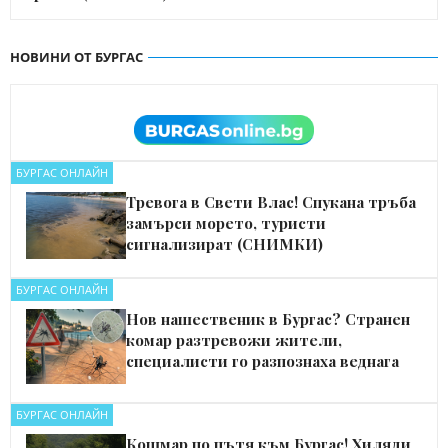
НОВИНИ ОТ БУРГАС
БУРГАС ОНЛАЙН
Тревога в Свети Влас! Спукана тръба
замърси морето, туристи
сигнализират (СНИМКИ)
БУРГАС ОНЛАЙН
Нов нашественик в Бургас? Странен
комар разтревожи жители,
специалисти го разпознаха веднага
БУРГАС ОНЛАЙН
Кошмар по пътя към Бургас! Хиляди