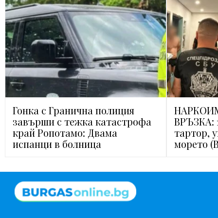
Гонка с Гранична полиция
НАРКОИМ
завърши с тежка катастрофа
ВРЪЗКА: 
край Ропотамо: Двама
тартор, 
испанци в болница
морето (