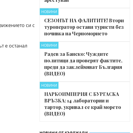
НОВИНИ
СЕЗОНЪТ НА ФАЛИТИТЕ! Втори
вижението си с
туроператор остави туристи без
почивка на Черноморието
т е останал
НОВИНИ
Радев за Банско: Чуждите
политици да проверят фактите,
преди да заклеймяват България
(ВИДЕО)
НОВИНИ
НАРКОИМПЕРИЯ С БУРГАСКА
ВРЪЗКА: 14 лаборатории и
тартор, укривал се край морето
(ВИДЕО)
НОВИНИ ОТ КЪРДЖАЛИ