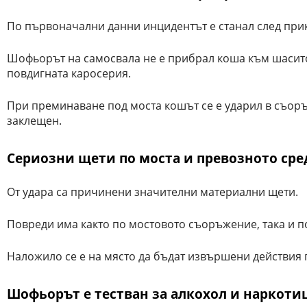
По първоначални данни инцидентът е станал след при
Шофьорът на самосвала не е прибрал коша към шасито
повдигната каросерия.
При преминаване под моста кошът се е ударил в съоръ
заклещен.
Сериозни щети по моста и превозното сре
От удара са причинени значителни материални щети.
Повреди има както по мостовото съоръжение, така и п
Наложило се е на място да бъдат извършени действия 
Шофьорът е тестван за алкохол и наркоти