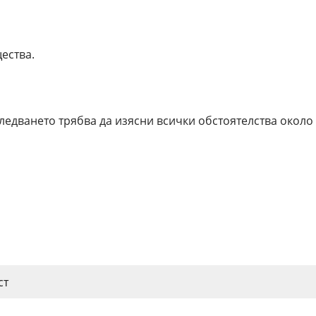
ества.
ледването трябва да изясни всички обстоятелства около
ст