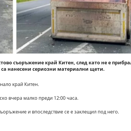
стово съоръжение край Китен, след като не е прибра
 са нанесени сериозни материални щети.
нало край Китен.
ко вчера малко преди 12:00 часа.
съоръжение и впоследствие се е заклещил под него.