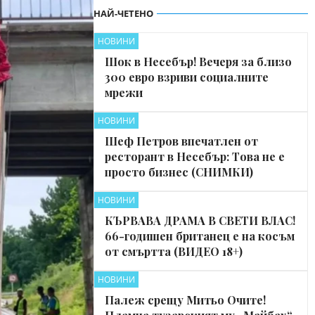
НАЙ-ЧЕТЕНО
НОВИНИ
Шок в Несебър! Вечеря за близо
300 евро взриви социалните
мрежи
НОВИНИ
Шеф Петров впечатлен от
ресторант в Несебър: Това не е
просто бизнес (СНИМКИ)
НОВИНИ
КЪРВАВА ДРАМА В СВЕТИ ВЛАС!
66-годишен британец е на косъм
от смъртта (ВИДЕО 18+)
НОВИНИ
Палеж срещу Митьо Очите!