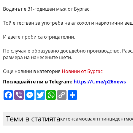
Водачът е 31-годишен мъж от Бургас.
Той е тестван за употреба на алкохол и наркотични вещ
И двете проби са отрицателни.
По случая е образувано досъдебно производство. Разс
размера на нанесените щети.
Още новини в категория
Новини от Бургас
Последвайте ни в Telegram:
https://t.me/p26news
Facebook
Viber
Messenger
Twitter
WhatsApp
Copy
Сподели
Link
Теми в статията
китен
самосвал
птп
инцидент
мо