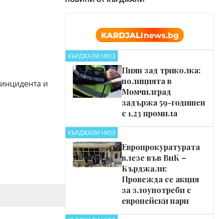
КЪРДЖАЛИ НЮЗ
Пиян зад триколка:
полицията в
 инцидента и
Момчилград
задържа 59-годишен
с 1,23 промила
КЪРДЖАЛИ НЮЗ
Европрокуратурата
влезе във ВиК –
Кърджали:
Провежда се акция
за злоупотреби с
европейски пари