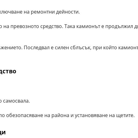
ключване на ремонтни дейности.
 на превозното средство. Така камионът е продължил д
жението. Последвал е силен сблъсък, при който камионъ
дство
о самосвала.
по обезопасяване на района и установяване на щетите.
ци