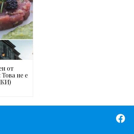
ен от
 Това не е
МКИ)