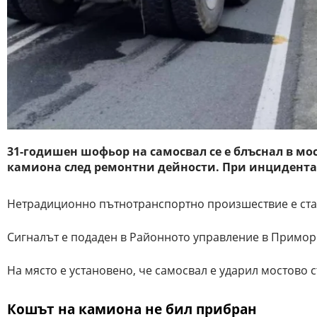
31-годишен шофьор на самосвал се е блъснал в мо
камиона след ремонтни дейности. При инцидента
Нетрадиционно пътнотранспортно произшествие е ста
Сигналът е подаден в Районното управление в Приморс
На място е установено, че самосвал е ударил мостово 
Кошът на камиона не бил прибран