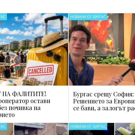
ГАС
НОВИНИ ОТ БУРГАС
 НА ФАЛИТИТЕ!
Бургас срещу София:
роператор остави
Решението за Еврови
без почивка на
се бави, а залогът ра
рието
ГАС
НОВИНИ ОТ БУРГАС