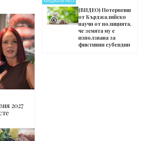
КЪРДЖАЛИ НЮЗ
(ВИДЕО) Потерпевш
от Кърджалийско
научи от полицията,
че земята му е
използвана за
фиктивни субсидии
зия 2027
сте