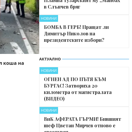
Пламна тузарският му „Майбах“
в Слънчев бряг
НОВИНИ
БОМБА В ГЕРБ! Пращат ли
Димитър Николов на
президентските избори?
АКТУАЛНО
л коша на
НОВИНИ
ОГНЕН АД ПО ПЪТЯ КЪМ
БУРГАС! Затвориха 20
километра от магистралата
(ВИДЕО)
НОВИНИ
ВиК АФЕРАТА ГЪРМИ! Бившият
шеф Цветан Мирчев отново е
арестуван